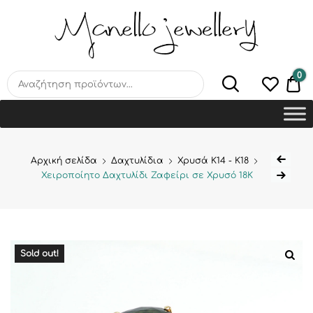
MANELLO JEWELLERY –
HANDMADE JEWELLERY
LAB
0
€0
Αρχική σελίδα
Δαχτυλίδια
Χρυσά Κ14 - Κ18
Χειροποίητο Δαχτυλίδι Ζαφείρι σε Χρυσό 18Κ
Sold out!