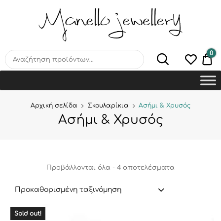
MANELLO JEWELLERY –
HANDMADE JEWELLERY
LAB
0
€0
Αρχική σελίδα
Σκουλαρίκια
Ασήμι & Χρυσός
Ασήμι & Χρυσός
Προβάλλονται όλα - 4 αποτελέσματα
Προκαθορισμένη ταξινόμηση
Sold out!