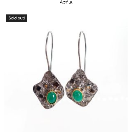
Ασήμι
Sold out!