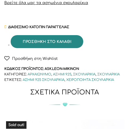
Βρείτε όλα μας τα ασημένια σκουλαρίκια
ΔΙΑΘΈΣΙΜΟ ΚΑΤΌΠΙΝ ΠΑΡΑΓΓΕΛΊΑΣ
ΠΡΟΣΘΉΚΗ ΣΤΟ ΚΑΛΆΘΙ
Προσθήκη στη Wishlist
ΚΩΔΙΚΌΣ ΠΡΟΪΌΝΤΟΣ:
ASK.LEON-MIKINON
ΚΑΤΗΓΟΡΊΕΣ:
ΑΡΧΑΙΏΝΥΜΟ
,
ΑΣΉΜΙ 925
,
ΣΚΟΥΛΑΡΊΚΙΑ
,
ΣΚΟΥΛΑΡΊΚΙΑ
ΕΤΙΚΈΤΕΣ:
ΑΣΉΜΙ 925 ΣΚΟΥΛΑΡΊΚΙΑ
,
ΧΕΙΡΟΠΟΊΗΤΑ ΣΚΟΥΛΑΡΊΚΙΑ
ΣΧΕΤΙΚΆ ΠΡΟΪΌΝΤΑ
Sold out!