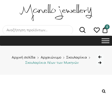
MANELLO JEWELLERY –
HANDMADE JEWELLERY
LAB
0
€0
Αρχική σελίδα
Αρχαιώνυμο
Σκουλαρίκια
Σκουλαρίκια Λέων των Μυκηνών