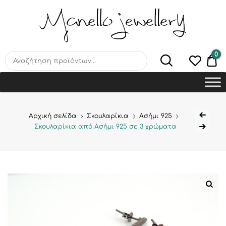
MANELLO JEWELLERY –
HANDMADE JEWELLERY
LAB
0
€0
Αρχική σελίδα
Σκουλαρίκια
Ασήμι 925
Σκουλαρίκια από Ασήμι 925 σε 3 χρώματα