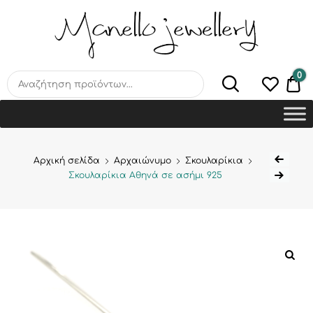
MANELLO JEWELLERY –
HANDMADE JEWELLERY
LAB
0
€0
Αρχική σελίδα
Αρχαιώνυμο
Σκουλαρίκια
Σκουλαρίκια Αθηνά σε ασήμι 925