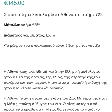
€
145.00
Χειροποίητα Σκουλαρίκια Αθηνά σε ασήμι 925
Μέταλλο:
Ασήμι 925°
Διάμετρος νομίσματος:
1,5cm
•Το μάκρος του σκουλαρικιού είναι 5,5cm με τον γάντζο
Η Αθηνά (αρχ. ελλ. Ἀθηνᾶ), κατά την Ελληνική μυθολογία,
ήταν η θεά της σοφίας, της ελιάς, της στρατηγικής,του
πολέμου και των τεχνών. Η αντίστοιχη ρωμαϊκή εκδοχή της
ήταν η Μινέρβα (λατινικά: Minerva).
Η Αθηνά ήταν η αγαπημένη κόρη του Δία. Μητέρα της ήταν
η Μήτις, πρώτη σύζυγος του Δία. Ο Δίας ύστερα από
προφητεία έμαθε ότι η Μήτις θα γεννούσε το παιδί το