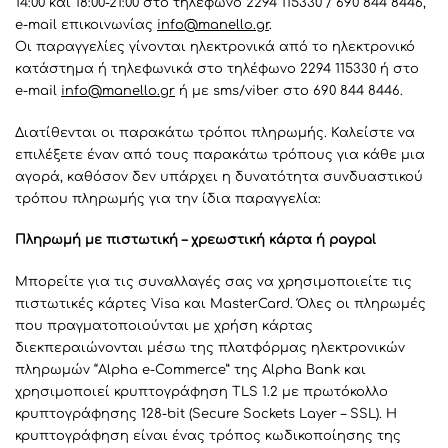
14:00 και 18:00-21:00 στο τηλέφωνο 2294 115330 / 690 844 8446,
e-mail επικοινωνίας
info@manello.gr
.
Οι παραγγελίες γίνονται ηλεκτρονικά από το ηλεκτρονικό
κατάστημα ή τηλεφωνικά στο τηλέφωνο 2294 115330 ή στο
e-mail
info@manello.gr
ή με sms/viber στο 690 844 8446.
Διατίθενται οι παρακάτω τρόποι πληρωμής. Καλείστε να
επιλέξετε έναν από τους παρακάτω τρόπους για κάθε μια
αγορά, καθόσον δεν υπάρχει η δυνατότητα συνδυαστικού
τρόπου πληρωμής για την ίδια παραγγελία:
Πληρωμή με πιστωτική – χρεωστική κάρτα ή paypal
Mπορείτε για τις συναλλαγές σας να χρησιμοποιείτε τις
πιστωτικές κάρτες Visa και MasterCard. Όλες οι πληρωμές
που πραγματοποιούνται με χρήση κάρτας
διεκπεραιώνονται μέσω της πλατφόρμας ηλεκτρονικών
πληρωμών “Alpha e-Commerce” της Alpha Bank και
χρησιμοποιεί κρυπτογράφηση TLS 1.2 με πρωτόκολλο
κρυπτογράφησης 128-bit (Secure Sockets Layer – SSL). Η
κρυπτογράφηση είναι ένας τρόπος κωδικοποίησης της